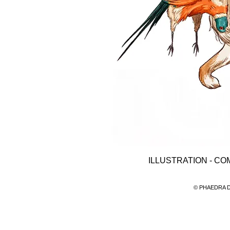
ILLUSTRATION - CO
©
​PHAEDRA