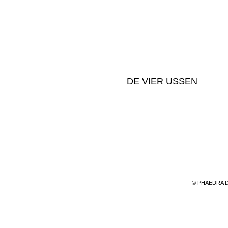
DE VIER USSEN
©
​PHAEDRA